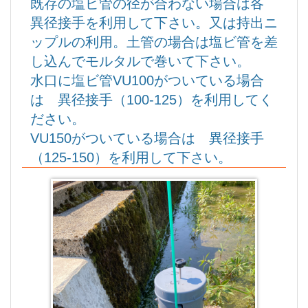
既存の塩ビ管の径が合わない場合は各
異径接手を利用して下さい。又は持出ニ
ップルの利用。土管の場合は塩ビ管を差
し込んでモルタルで巻いて下さい。
水口に塩ビ管VU100がついている場合
は 異径接手（100-125）を利用してく
ださい。
VU150がついている場合は 異径接手
（125-150）を利用して下さい。